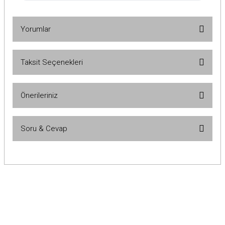
Yorumlar
Taksit Seçenekleri
Bu ürüne ilk yorumu siz yapın!
Önerileriniz
Yorum Yaz
Bu ürünün fiyat bilgisi, resim, ürün açıklamalarında ve diğer
Soru & Cevap
konularda yetersiz gördüğünüz noktaları öneri formunu kullanarak
tarafımıza iletebilirsiniz.
Görüş ve önerileriniz için teşekkür ederiz.
Ürün hakkında henüz soru sorulmamış.
Ürün resmi kalitesiz, bozuk veya görüntülenemiyor.
Ürün açıklamasında eksik bilgiler bulunuyor.
Soru Sor
Ürün bilgilerinde hatalar bulunuyor.
Ürün fiyatı diğer sitelerden daha pahalı.