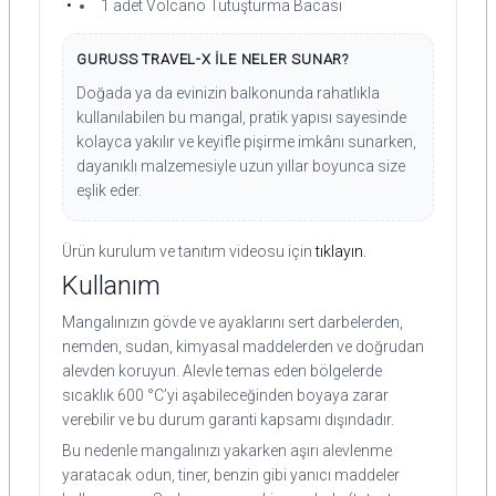
1 adet Volcano Tutuşturma Bacası
GURUSS TRAVEL-X İLE NELER SUNAR?
Doğada ya da evinizin balkonunda rahatlıkla
kullanılabilen bu mangal, pratik yapısı sayesinde
kolayca yakılır ve keyifle pişirme imkânı sunarken,
dayanıklı malzemesiyle uzun yıllar boyunca size
eşlik eder.
Ürün kurulum ve tanıtım videosu için
tıklayın.
Kullanım
Mangalınızın gövde ve ayaklarını sert darbelerden,
nemden, sudan, kimyasal maddelerden ve doğrudan
alevden koruyun. Alevle temas eden bölgelerde
sıcaklık 600 °C’yi aşabileceğinden boyaya zarar
verebilir ve bu durum garanti kapsamı dışındadır.
Bu nedenle mangalınızı yakarken aşırı alevlenme
yaratacak odun, tiner, benzin gibi yanıcı maddeler