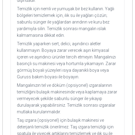
dışındadır.
Temizlik için nemli ve yumuşak bir bez kullanın. Yağlı
bölgeleri temizlemek için, ılık su ile yağları çözün;
sabunlu sünger ile yağlardan arındırın ve kuru bez
yardımıyla silin. Temizlik sonrası mangalın ıslak
kalmamasına dikkat edin.
Temizlik yaparken sert, delici, aşındırıcı aletler
kullanmayın. Boyaya zarar verecek aşırı kimyasal
içeren ve aşındırıcı ürünler tercih etmeyin. Mangalınızı
basınçlı su makinesi veya hortumla yıkamayın. Zarar
görmüş boyalı yüzeyleri ısıya dayanıklı boya veya
Guruss bakım boyası ile boyayın.
Mangalınızın tel ve döküm (opsiyonel) ızgaralarının
temizliğini bulaşık makinesinde veya kaplamaya zarar
vermeyecek şekilde sabunlu sünger ile yıkayıp
durulayarak yapabilirsiniz. Temizlik sonrası ızgaralar
mutlaka kurulanmalıdır.
Taş ızgara (opsiyonel) için bulaşık makinesi ve
deterjanlı temizlik önerilmez. Taş ızgara temizliği için
spatula ile yiyecek artıklarını temizlemek ve ılık su ile