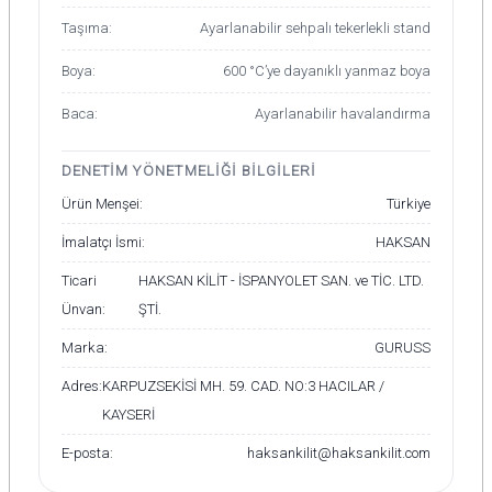
Taşıma:
Ayarlanabilir sehpalı tekerlekli stand
Boya:
600 °C’ye dayanıklı yanmaz boya
Baca:
Ayarlanabilir havalandırma
DENETİM YÖNETMELIĞI BİLGİLERİ
Ürün Menşei:
Türkiye
İmalatçı İsmi:
HAKSAN
Ticari
HAKSAN KİLİT - İSPANYOLET SAN. ve TİC. LTD.
Ünvan:
ŞTİ.
Marka:
GURUSS
Adres:
KARPUZSEKİSİ MH. 59. CAD. NO:3 HACILAR /
KAYSERİ
E-posta:
haksankilit@haksankilit.com