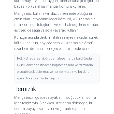
kullanmayın. Sadece uygun ekipmanlarla (tutuşturma
bacası vb.) yakılmış mangal kömürü kullanın.
Mangalınızı kullanırken düz bir zeminde olduğuna
emin olun. İhtiyacınız kadar kömürü, kül ızgarasının
orta kısmında tutuşturun ve köz haline gelmiş kömürü
eşit şekilde sağa ve sola yayarak kullanın.
Kül ızgarasında delikli metalin seviyesine kadar sürekli
kül bulundurun; böylece hem kül ızgarasının ömrü
uzar hem de daha homojen bir ısı elde edersiniz.
Not:
Kül ızgarası doğrudan ateşe maruz kaldığından,
ilk kullanımdan itibaren kaplamasında ve formunda
oluşabilecek deformasyonlar normaldir ve bu durum
garanti kapsamında değildir.
Temizlik
Mangalınızın gövde ve ayaklarını soğuduktan sonra
iyice temizleyin. Sıcakken üzerine su dökmeyin; bu
durum boyaya zarar verir ve garanti kapsamı