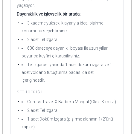
yaşatıyor.
Dayanıklılık ve işlevsellik bir arada:
3 kademe yükseklik ayarıyla ideal pişirme
konumunu seçebilirsiniz.
2 adet Tel Izgara
600 dereceye dayanıklı boyası ile uzun yıllar
boyunca keyfini çıkarabilirsiniz.
Tel ızgarası yanında 1 adet döküm ızgara ve 1
adet volcano tutuşturma bacası da set
içeriğindedir.
SET İÇERIĞI
Guruss Travel-X Barbekü Mangal (Oksit Kırmızı)
2 adet Tel Izgara
1 adet Döküm Izgara (pişirme alanının 1/2’ünü
kaplar)