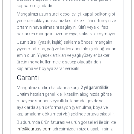
kapsamı dışındadır.
Mangalınızı uzun süreli depo, ev içi, kapalı balkon gibi
yerlerde saklayacaksanız kesinlikle kılıfını örtmeyin ve
ortamın hava almasını sağlayın. Kılıflı veya kılıfsız
saklarken mangalın üzerine eşya, saksı vb. koymayın.
Uzun süreli (yazlık, kışlık) saklama öncesi mangalın
yiyecek artıkları, yağ ve kirden arındırılmış olduğundan
emin olun. Yiyecek artıkları ve yağlı yüzeyler bakteri
üretimine ve küflenmelere sebep olacağından
kaplama ve boyaya zarar verebilir.
Garanti
Mangalınız üretim hatalarına karşı
2 yıl garantilidir
.
Üretim hataları genellikle ilk teslim aldığınızda görsel
muayene sonucu veya ilk kullanımda gövde ve
ayaklarda aşırı deformasyon (yamulma, boya ve
kaplamaların dökülmesi vb.) şeklinde ortaya çıkabilir.
Bu durumda ürün faturası ve ürün görselleri ile birlikte
info@guruss.com
adresimizden bize ulaşabilirsiniz.