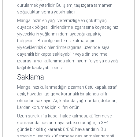
durulamak yeterlidir. Bu işlem, taş ızgara tamamen
soğuduktan sonra yapılmalıdır.
Mangalınızın en yağlı ve temizliğe en çok ihtiyaç
duyacak bölgesi, dinlendirme ızgarasına koyacağınız
yiyeceklerin yağlarının damlayacağı kapak içi
bölgesidir. Bu bölgenin temiz kalması için
yiyeceklerinizi dinlendirme ızgarası üzerinde ısıya
dayanıklı bir kapta saklayabilir veya dinlendirme
ızgarasını her kullanımda alüminyum folyo ya da yağlı
kağıt ile kaplayabilirsiniz.
Saklama
Mangalınızı kullanmadığınız zaman üstü kapalı, etrafı
açık, havadar, gölge ve korunaklı bir alanda kılıfı
olmadan saklayın. Açık alanda yağmurdan, doludan,
kardan korumak için kılıfını örtün.
Uzun süre kılıfla kapalı halde kalması; küflenme ve
sonrasında paslanmaya sebep olacağı için 3–4
günde bir kılıfı çıkararak ürünü havalandırın. Bu
sebeple oluşacak küflenme ve paslanmalar garanti