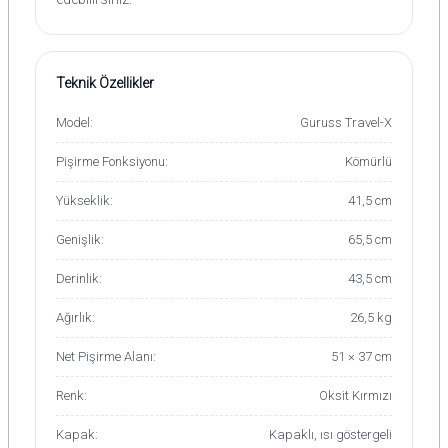
Teknik Özellikler
Model:
Guruss Travel-X
Pişirme Fonksiyonu:
Kömürlü
Yükseklik:
41,5 cm
Genişlik:
65,5 cm
Derinlik:
43,5 cm
Ağırlık:
26,5 kg
Net Pişirme Alanı:
51 × 37 cm
Renk:
Oksit Kırmızı
Kapak:
Kapaklı, ısı göstergeli