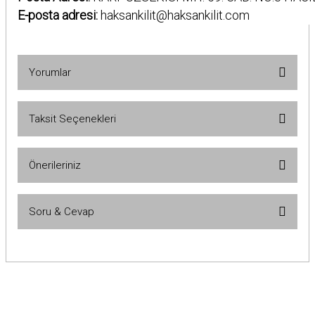
E-posta adresi:
haksankilit@haksankilit.com
Yorumlar
Taksit Seçenekleri
Bu ürüne ilk yorumu siz yapın!
Önerileriniz
Yorum Yaz
Bu ürünün fiyat bilgisi, resim, ürün açıklamalarında ve diğer
Soru & Cevap
konularda yetersiz gördüğünüz noktaları öneri formunu kullanarak
tarafımıza iletebilirsiniz.
Görüş ve önerileriniz için teşekkür ederiz.
Ürünü kullanmadan önce yüzey hazırlığı nasıl yapılmalı?
orkun özdemir | 02/04/2025
Ürün resmi kalitesiz, bozuk veya görüntülenemiyor.
Ürün açıklamasında eksik bilgiler bulunuyor.
Merhaba, sprey boyayı uygulayacağınız yeri ince bir zımpara yada spatula ile
temizleyin. Daha sonra boyayı uygulayın. Boyayı nasıl uygulayacağınız
Ürün bilgilerinde hatalar bulunuyor.