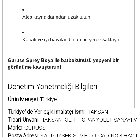
Ateş kaynaklarından uzak tutun.
Kapalı ve iyi havalandırılan bir yerde saklayın.
Guruss Sprey Boya ile barbekünüzü yepyeni bir
görünüme kavuşturun!
Denetim Yönetmeliği Bilgileri:
Ürün Menşei:
Türkiye
Türkiye' de Yerleşik İmalatçı İsmi:
HAKSAN
Ticari Ünvanı:
HAKSAN KİLİT - İSPANYOLET SANAYİ V
Marka:
GURUSS
Posta Adresi:
KARPUZSEKİSİ MH. 59. CAD. NO:3 HACI