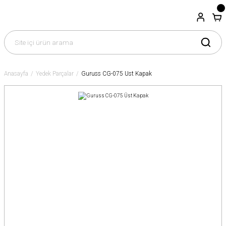
Anasayfa
Yedek Parçalar
Guruss CG-075 Üst Kapak