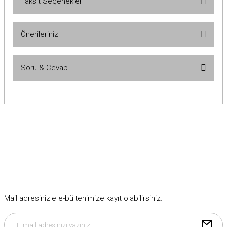
Taksit Seçenekleri
Bu ürüne ilk yorumu siz yapın!
Önerileriniz
Yorum Yaz
Bu ürünün fiyat bilgisi, resim, ürün açıklamalarında ve diğer
Soru & Cevap
konularda yetersiz gördüğünüz noktaları öneri formunu kullanarak
tarafımıza iletebilirsiniz.
Görüş ve önerileriniz için teşekkür ederiz.
Ürün hakkında henüz soru sorulmamış.
Ürün resmi kalitesiz, bozuk veya görüntülenemiyor.
Ürün açıklamasında eksik bilgiler bulunuyor.
Soru Sor
Ürün bilgilerinde hatalar bulunuyor.
Ürün fiyatı diğer sitelerden daha pahalı.
Bu ürüne benzer farklı alternatifler olmalı.
Mail adresinizle e-bültenimize kayıt olabilirsiniz.