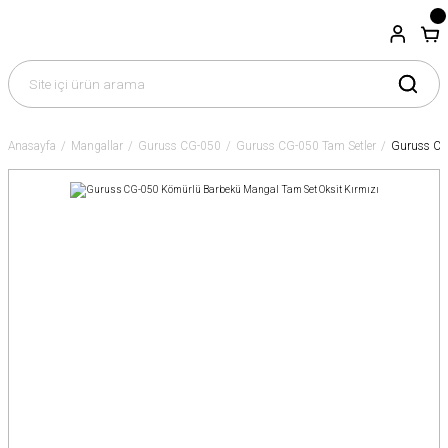
Anasayfa
Mangallar
Guruss CG-050
Guruss CG-050 Tam Setler
Guruss CG