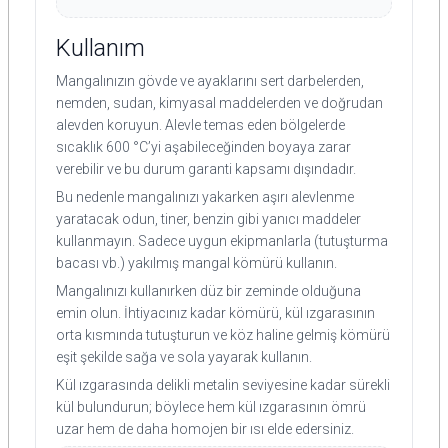
Kullanım
Mangalınızın gövde ve ayaklarını sert darbelerden,
nemden, sudan, kimyasal maddelerden ve doğrudan
alevden koruyun. Alevle temas eden bölgelerde
sıcaklık 600 °C’yi aşabileceğinden boyaya zarar
verebilir ve bu durum garanti kapsamı dışındadır.
Bu nedenle mangalınızı yakarken aşırı alevlenme
yaratacak odun, tiner, benzin gibi yanıcı maddeler
kullanmayın. Sadece uygun ekipmanlarla (tutuşturma
bacası vb.) yakılmış mangal kömürü kullanın.
Mangalınızı kullanırken düz bir zeminde olduğuna
emin olun. İhtiyacınız kadar kömürü, kül ızgarasının
orta kısmında tutuşturun ve köz haline gelmiş kömürü
eşit şekilde sağa ve sola yayarak kullanın.
Kül ızgarasında delikli metalin seviyesine kadar sürekli
kül bulundurun; böylece hem kül ızgarasının ömrü
uzar hem de daha homojen bir ısı elde edersiniz.