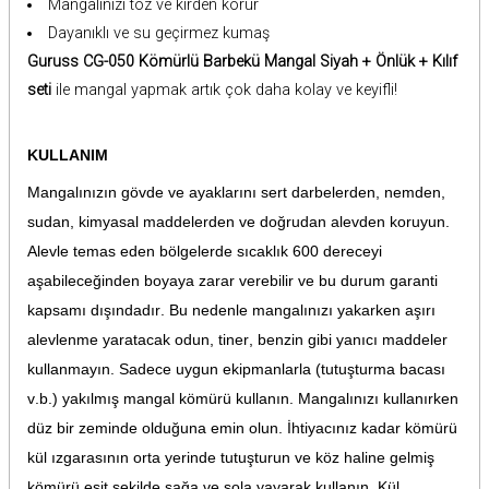
Mangalınızı toz ve kirden korur
Dayanıklı ve su geçirmez kumaş
Guruss CG-050 Kömürlü Barbekü Mangal Siyah + Önlük + Kılıf
seti
ile mangal yapmak artık çok daha kolay ve keyifli!
KULLANIM
Mangalınızın gövde ve ayaklarını sert darbelerden, nemden,
sudan, kimyasal maddelerden ve doğrudan alevden koruyun.
Alevle temas eden bölgelerde sıcaklık 600 dereceyi
aşabileceğinden boyaya zarar verebilir ve bu durum garanti
kapsamı dışındadır. Bu nedenle mangalınızı yakarken aşırı
alevlenme yaratacak odun, tiner, benzin gibi yanıcı maddeler
kullanmayın. Sadece uygun ekipmanlarla (tutuşturma bacası
v.b.) yakılmış mangal kömürü kullanın. Mangalınızı kullanırken
düz bir zeminde olduğuna emin olun. İhtiyacınız kadar kömürü
kül ızgarasının orta yerinde tutuşturun ve köz haline gelmiş
kömürü eşit şekilde sağa ve sola yayarak kullanın. Kül